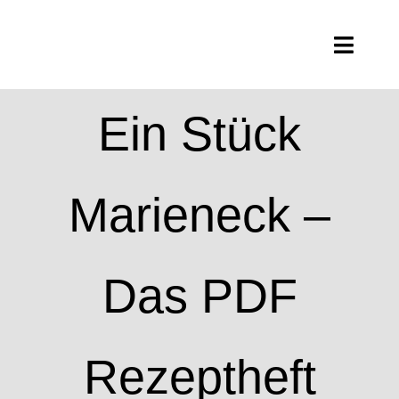
Zum
Inhalt
Toggl
springen
Navig
Teamevent
Ein Stück
Menüauswahl
Marieneck –
Rezepte
Kochschule
Das PDF
Kontakt
Rezeptheft