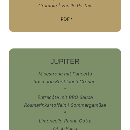
Crumble | Vanille Parfait
PDF
JUPITER
Minestrone mit Pancetta
Rosmarin Knoblauch Crostini
*
Entrecôte mit BBQ Sauce
Rosmarinkartoffeln | Sommergemüse
*
Limoncello Panna Cotta
Obst-Salsa