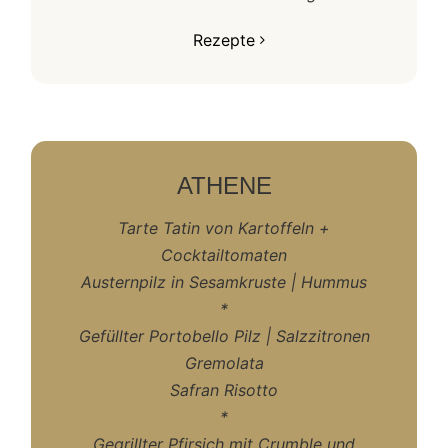
Rezepte
ATHENE
Tarte Tatin von Kartoffeln +
Cocktailtomaten
Austernpilz in Sesamkruste | Hummus
*
Gefüllter Portobello Pilz |
Salzzitronen
Gremolata
Safran Risotto
*
Gegrillter Pfirsich mit Crumble und