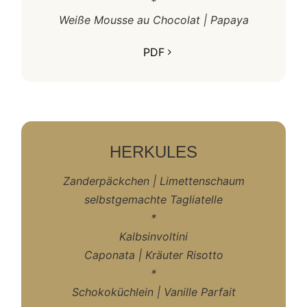
*
Weiße Mousse au Chocolat | Papaya
PDF
HERKULES
Zanderpäckchen | Limettenschaum
selbstgemachte Tagliatelle
*
Kalbsinvoltini
Caponata | Kräuter Risotto
*
Schokoküchlein | Vanille Parfait