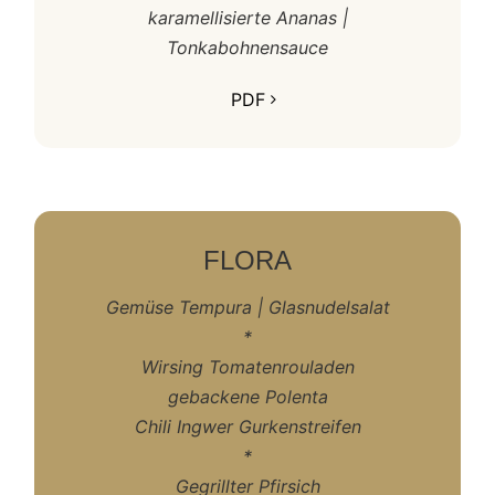
karamellisierte Ananas |
Tonkabohnensauce
PDF
FLORA
Gemüse Tempura | Glasnudelsalat
*
Wirsing Tomatenrouladen
gebackene Polenta
Chili Ingwer Gurkenstreifen
*
Gegrillter Pfirsich