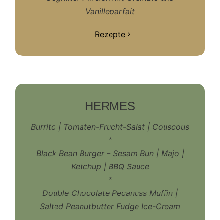
Vanilleparfait
Rezepte
HERMES
Burrito | Tomaten-Frucht-Salat | Couscous
*
Black Bean Burger – Sesam Bun | Majo |
Ketchup | BBQ Sauce
*
Double Chocolate Pecanuss Muffin |
Salted Peanutbutter Fudge Ice-Cream