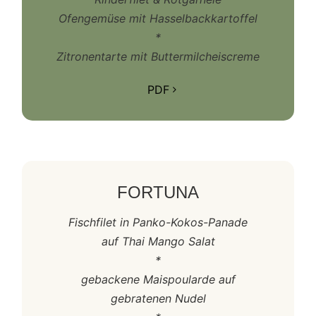
Ofengemüse mit Hasselbackkartoffel
*
Zitronentarte mit Buttermilcheiscreme
PDF
FORTUNA
Fischfilet in Panko-Kokos-Panade
auf Thai Mango Salat
*
gebackene Maispoularde auf
gebratenen Nudel