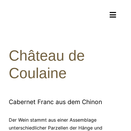
Zum
Inhalt
Toggl
springen
Navig
Teamevent
Château de
Menüauswahl
Coulaine
Rezepte
Kochschule
Kontakt
Cabernet Franc aus dem Chinon
Der Wein stammt aus einer Assemblage
unterschiedlicher Parzellen der Hänge und