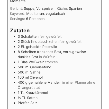
Momente!
Gericht:
Suppe, Vorspeise
Küche:
Spanien
Keyword:
Mediterran, vegetarisch
Servings:
6
Personen
Zutaten
3
Schalotten
fein gewürfelt
2
Stück
Knoblauchzehen
fein gewürfelt
2
EL
gehackte Petersilie
8
Scheiben
trockenes Brot, vorzugsweise
dunkles Brot
in Würfeln
1
Glas
Weißwein
trocken
500
ml
Gemüsefond
500
ml
Sahne
100
ml
Olivenöl
400
g
gemahlene Mandeln
in einer Pfanne ohne
Öl angeröstet
1
TL
Kreuzkümmel
½
TL
Safran
Pfeffer, Salz