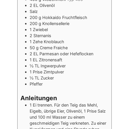
2
EL
Olivenöl
Salz
200
g
Hokkaido Fruchtfleisch
200
g
Knollensellerie
1
Zwiebel
2
Sternanis
1
Zehe
Knoblauch
50
g
Creme Fraiche
2
EL
Parmesan oder Hefeflocken
1
EL
Zitronensaft
½
TL
Ingwerpulver
1
Prise
Zimtpulver
½
TL
Zucker
Pfeffer
Anleitungen
1 Ei trennen. Für den Teig das Mehl,
Eigelb, übrige Eier, Olivenöl, 1 Prise Salz
und 100 ml Wasser zu einem
geschmeidigen Teig verkneten. Zu einer