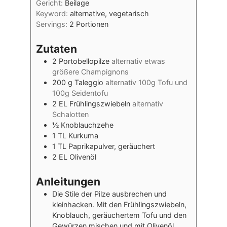
Gericht:
Beilage
Keyword:
alternative, vegetarisch
Servings:
2
Portionen
Zutaten
2
Portobellopilze
alternativ etwas
größere Champignons
200
g
Taleggio
alternativ 100g Tofu und
100g Seidentofu
2
EL
Frühlingszwiebeln
alternativ
Schalotten
½
Knoblauchzehe
1
TL
Kurkuma
1
TL
Paprikapulver, geräuchert
2
EL
Olivenöl
Anleitungen
Die Stile der Pilze ausbrechen und
kleinhacken. Mit den Frühlingszwiebeln,
Knoblauch, geräuchertem Tofu und den
Gewürzen mischen und mit Olivenöl